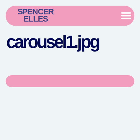
SPENCER
ELLES
carousel1.jpg