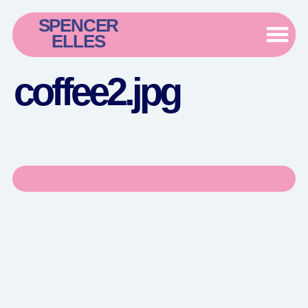
SPENCER
ELLES
coffee2.jpg