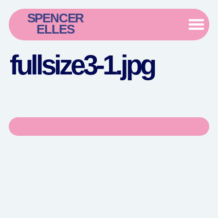
SPENCER
ELLES
fullsize3-1.jpg