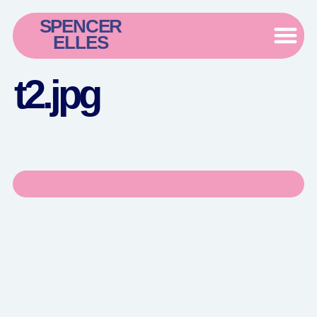
SPENCER
ELLES
t2.jpg